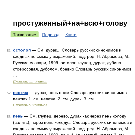
простуженный+на+всю+голову
Толкование
Перевод
Книги
остолоп
— См. дурак... Словарь русских синонимов и
51
сходных по смыслу выражений. под. ред. Н. Абрамова, М.:
Русские словари, 1999. остолоп глупец, дурак; дубина
стоеросовая, дуболом, бревно Словарь русских синонимов
…
Словарь синонимов
пентюх
— дурак, пень пнем Словарь русских синонимов.
52
пентюх 1. см. невежа. 2. см. дурак. 3. см …
Словарь синонимов
пень
— См. глупец, дерево, дурак как через пень колоду
53
(валить), через пень колоду... Словарь русских синонимов и
сходных по смыслу выражений. под. ред. Н. Абрамова, М.: