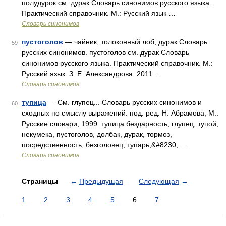
полудурок см. дурак Словарь синонимов русского языка.
Практический справочник. М.: Русский язык …
Словарь синонимов
пустоголов
— чайник, толоконный лоб, дурак Словарь
59
русских синонимов. пустоголов см. дурак Словарь
синонимов русского языка. Практический справочник. М.:
Русский язык. З. Е. Александрова. 2011 …
Словарь синонимов
тупица
— См. глупец... Словарь русских синонимов и
60
сходных по смыслу выражений. под. ред. Н. Абрамова, М.:
Русские словари, 1999. тупица бездарность, глупец, тупой;
некумека, пустоголов, долбак, дурак, тормоз,
посредственность, безголовец, тупарь,&#8230; …
Словарь синонимов
Страницы
←
Предыдущая
Следующая
→
1
2
3
4
5
6
7