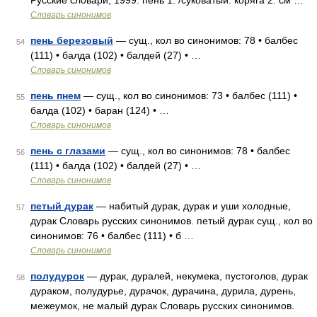
Русские словари, 1999. пень 1. /суковатый: коряга 2. см …
Словарь синонимов
пень березовый
— сущ., кол во синонимов: 78 • балбес
54
(111) • балда (102) • балдей (27) • …
Словарь синонимов
пень пнем
— сущ., кол во синонимов: 73 • балбес (111) •
55
балда (102) • баран (124) • …
Словарь синонимов
пень с глазами
— сущ., кол во синонимов: 78 • балбес
56
(111) • балда (102) • балдей (27) • …
Словарь синонимов
петый дурак
— набитый дурак, дурак и уши холодные,
57
дурак Словарь русских синонимов. петый дурак сущ., кол во
синонимов: 76 • балбес (111) • б …
Словарь синонимов
полудурок
— дурак, дуралей, некумека, пустоголов, дурак
58
дураком, полудурье, дурачок, дурачина, дурила, дурень,
межеумок, не малый дурак Словарь русских синонимов.